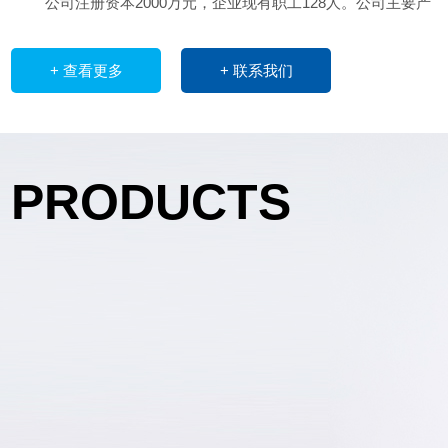
公司注册资本2000万元，企业现有职工128人。公司主要产
品：草酰氯、苯甲酰氯、二苯甲酮、三氯甲苯、三氯氧磷、过氧
化二苯甲酰(BPO)、对氯苯甲酰氯、邻氟苯甲酰氯、丙烯酰氯、
+ 查看更多
+ 联系我们
甲基丙烯酰氯、2,4-二氯苯甲酰氯等系列产品。公司拥有先进的
氯化、水解、精馏等生产装置。
公司采用国内先进的新型合成工艺生产的丙烯酰氯、甲基丙
PRODUCTS
烯酰氯产品无磷、无硫，是制造芳纶纤维、电子液晶显示、高档
反光涂料、高档树脂和医药中间体的选择产品，产品不但畅销全
国，还外销到欧盟、美洲、东南亚国际市场。
公司坚持以“锐意进取、不断创新”的企业理念，以科技为
本，以质量求生存，以创新求发展，以管理求效益，不断强化企
业内部管理，为国内外众多的客户提供优质的产品和满意的服
务。
公司将严格遵守“质量为本、信誉至上”的商业品德，热忱欢
迎国内外朋友光临指导，洽谈业务，共谋发展，共创企业辉煌！